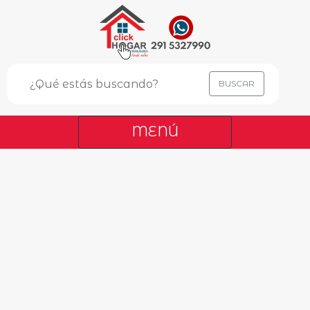
BUSCAR